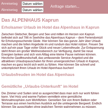
Anreisetag
Abreisetag
Das ALPENHAUS Kaprun
Erholsamer Urlaub im Hotel das Alpenhaus in Kaprun
Zwischen Gletscher, Bergen und See und mitten im Herzen von Kaprun
befindet sich auf 786 m Seehöhe das Alpenhaus Kaprun – dem Feriendomizil
für Erholungssuchende Gäste. Hier können Sie das ganze Jahr über Urlaub
machen und die tollen Angebote im und rundum das Hotel nützen. Freuen Sie
sich auf ein paar Tage voller Glück und neuer Lebensfreude. Zur Entspannung
steht Ihnen ein großer Wellnessbereich zur Verfügung, damit Sie neue
Energien tanken und sich vom Alltag eine kleine Pause nehmen können.
Herzliche Gastfreundschaft, das umfassende Service-Angebot und die
attraktiven Urlaubspauschalen für Ihren unvergesslichen Urlaub in Kaprun,
machen es ganz leicht sich wohl zu fühlen. Hier können Sie schnell und
unkompliziert Ihren Urlaub im Hotel Alpenhaus buchen!
Urlaubsfreuden im Hotel das Alpenhaus
Gemütliche „Urlaubs-Unterkunft“ im Hotel
Die Zimmer und Suiten sind so ausgerichtet dass man sich nur wohl fühlen
kann. Viel Holz und warme Farben vermitteln eine gemütliche
Wohnatmosphäre zum Wohlfühlen. Genießen Sie von Ihrem Balkon oder
Terrasse aus einen herrlichen Ausblick auf die umliegende Bergwelt. Endlich
können Sie ausschlafen ohne jeglichen Termin wahrnehmen zu müssen.