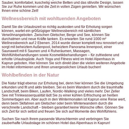
Sauber, komfortabel, kuschelig weiche Betten und das stilvolle Design, lassen
Sie zur Ruhe kommen und die Zeit in vollen Zügen genießen. Wir wünschen
Ihnen eine schöne Zeit!
Wellnessbereich mit wohltuenden Angeboten
Damit Sie die Urlaubszeit so richtig auskosten und für Erholung sorgen
können, wartet ein gr0ßzügiger Wellnessbereich mit sämtlichen
Verwöhnangeboten. Zwischen Gletscher, Berge und See, können Sie
durchatmen und neue Kräfte tanken. Es erwarten Sie rund 1000 m²
Wellnessbereich auf 2 Ebenen. 2014 wurde dieser komplett neu renoviert und
sorgt mit beheiztem Außenpool, beheiztem Panorama Innenpool, einer
Saunawelt mit 6 Saunen und 4 Ruheräumen, Massagen,
Wohlfühlbehandlungen sowie Kosmetikbehandlungen – für zufriedene und
erholte Urlaubsgäste. Auch Yoga und Fitness wird im Hotel Alpenhaus in
Kaprun geboten. Hier können Sie sich direkt über die vielen weiteren Angebote
im Hotel informieren und Ihren unvergesslichen Urlaub buchen!
Wohlbefinden in der Natur
Die Natur trägt ebenso zur Erholung bei, denn hier können Sie die Umgebung
erkunden und fit und aktiv bleiben. Sei es beim Wandern durch die traumhafte
Landschaft, beim Biken, Laufen, Nordic-Walking und vieles mehr. Der Zeller
See mit Trinkwasserqualität lädt Sie zu einer kühlen Erfrischung an heißen
Sommertagen ein. Aber auch in den Wintermonaten ist Kaprun eine Reise wert,
denn beim Skifahren am Gletscher oder beim Winterwandern durch die
verschneite Landschaft – bleiben garantiert keine Wünsche offen. Gönnen Sie
sich Zeit für sich selbst und freuen Sie sich auf Momente des Wohlfühlens.
Suchen Sie nach Ihrem passende Wunschtermin und verbringen Sie
zauberhafte Urlaubstage im schönen Hotel das Alpenhaus in Kaprun!