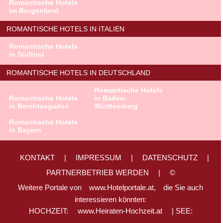
Romantische Hotels
im Burgenland
ROMANTISCHE HOTELS IN ITALIEN
Romantische Hotels
in Südtirol
ROMANTISCHE HOTELS IN DEUTSCHLAND
Romantische Hotels
Romantische Hotels
in Baden-
in Berchtesgaden
Württemberg
Romantische Hotels
in Bayern
KONTAKT
|
IMPRESSUM
|
DATENSCHUTZ
|
PARTNERBETRIEB WERDEN
|
©
Weitere Portale von
www.Hotelportale.at,
die Sie auch
interessieren könnten:
HOCHZEIT:
www.Heiraten-Hochzeit.at
| SEE: