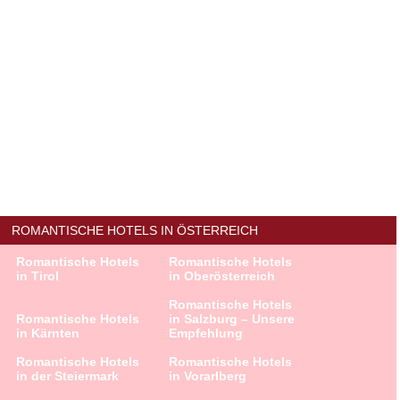
ROMANTISCHE HOTELS IN ÖSTERREICH
Romantische Hotels
Romantische Hotels
in Tirol
in Oberösterreich
Romantische Hotels
Romantische Hotels
in Salzburg – Unsere
in Kärnten
Empfehlung
Romantische Hotels
Romantische Hotels
in der Steiermark
in Vorarlberg