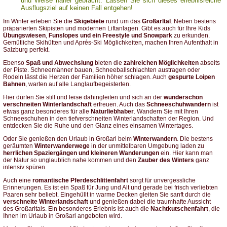
und Weise näher gebracht. Lassen Sie sich dieses erlebnisreiche
Ausflugsziel auf keinen Fall entgehen!
Im Winter erleben Sie die
Skigebiete
rund um das
Großarltal
. Neben bestens
präparierten Skipisten und modernen Liftanlagen. Gibt es auch für Ihre Kids
Übungswiesen
,
Funslopes und ein Freestyle und Snowpark
zu erkunden.
Gemütliche Skihütten und Aprés-Ski Möglichkeiten, machen Ihren Aufenthalt in
Salzburg perfekt.
Ebenso
Spaß und Abwechslung
bieten die
zahlreichen Möglichkeiten
abseits
der Piste. Schneemänner bauen, Schneeballschlachten austragen oder
Rodeln lässt die Herzen der Familien höher schlagen. Auch
gespurte Loipen
Bahnen
, warten auf alle Langlaufbegeisterten.
Hier dürfen Sie still und leise dahingleiten und sich an der
wunderschön
verschneiten Winterlandschaft
erfreuen. Auch das
Schneeschuhwandern
ist
etwas ganz besonderes für alle
Naturliebhaber
. Wandern Sie mit Ihren
Schneeschuhen in den tiefverschneiten Winterlandschaften der Region. Und
entdecken Sie die Ruhe und den Glanz eines einsamen Wintertages.
Oder Sie genießen den Urlaub in Großarl beim
Winterwandern
. Die bestens
geräumten
Winterwanderwege
in der unmittelbaren Umgebung laden zu
herrlichen Spaziergängen und kleineren Wanderungen
ein. Hier kann man
der Natur so unglaublich nahe kommen und den
Zauber des Winters
ganz
intensiv spüren.
Auch eine
romantische Pferdeschlittenfahrt
sorgt für unvergessliche
Erinnerungen. Es ist ein Spaß für Jung und Alt und gerade bei frisch verliebten
Paaren sehr beliebt. Eingehüllt in warme Decken gleiten Sie sanft durch die
verschneite Winterlandschaft
und genießen dabei die traumhafte Aussicht
des Großarltals. Ein besonderes Erlebnis ist auch die
Nachtkutschenfahrt
, die
Ihnen im Urlaub in Großarl angeboten wird.