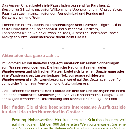
Das Auszeit Chalet bietet
viele Pauschalen passend für Pärchen
. Zum
Beispiel für 3 Nächte mit süßer Willkommens Überraschung im Chalet. Sowie
Paarmassage
mit anschließendem
Verwöhnbad und Fondue mit
Kerzenschein und Wein
.
Erleben Sie in den Chalets
Inklusivleistungen vom Feinsten
. Tägliches
á la
carte Frühstück
ins Chalet serviert und aufgedeckt. Obstkorb,
Espressomaschine & eine Auswahl an Tees, kuschelige Bademäntel sowie
blickgeschützte Sonnenterrasse direkt beim Chalet
.
Aktivitäten das ganze Jahr…
Im Sommer lädt der
liebevoll angelegt Badeteich
mit seinen Sonnenliegen
zum
Wasservergnügen
ein. Die herrliche Region mit seinen
vielen
Wanderwegen
und
idyllischen Plätzen
bietet sich für einen
Spaziergang oder
eine Wanderung
an. Ein weitläufiges Netz von
ausgeschilderten
Wanderwegen
aller Schwierigkeitsgrade wartet auf Sie. Dazu laden über 40
gemütliche Almen zum Verweilen und Kräfte tanken ein.
Gerne können Sie auch mit dem Fahrrad die
beliebte Urlaubsregion
erkunden
und dabei
traumhafte Ausblicke
genießen. Auch spannende Ausflugsziele in
der Region versprechen
Unterhaltung und Abenteuer
für die ganze Familie.
Hier finden Sie einige besonders interessante Ausflugsziele
für den Urlaub im Hüttendorf in Großarl:
Festung Hohenwerfen:
Hier kommen alle Kulturbegeisterten voll
auf ihre Kosten! Mit der 900 Jahre alten Wehrburg erwartet Sie eine
vielfältige und glanzvolle Sehenswürdigkeit mit einer großen Vielfalt