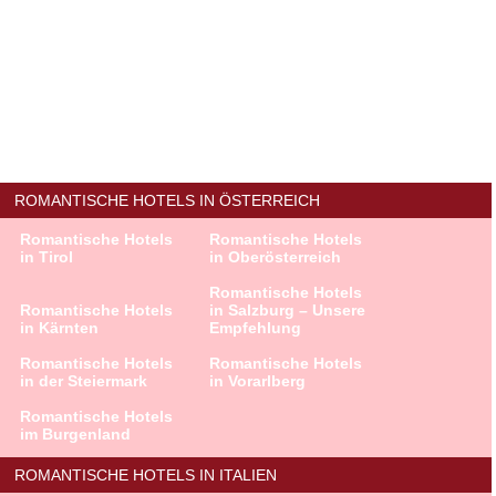
ROMANTISCHE HOTELS IN ÖSTERREICH
Romantische Hotels
Romantische Hotels
in Tirol
in Oberösterreich
Romantische Hotels
Romantische Hotels
in Salzburg – Unsere
in Kärnten
Empfehlung
Romantische Hotels
Romantische Hotels
in der Steiermark
in Vorarlberg
Romantische Hotels
im Burgenland
ROMANTISCHE HOTELS IN ITALIEN