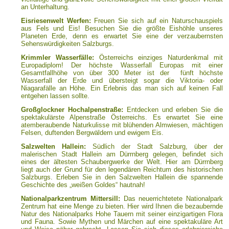
an Unterhaltung.
Eisriesenwelt Werfen:
Freuen Sie sich auf ein Naturschauspiels
aus Fels und Eis! Besuchen Sie die größte Eishöhle unseres
Planeten Erde, denn es erwartet Sie eine der verzaubernsten
Sehenswürdigkeiten Salzburgs.
Krimmler Wasserfälle:
Österreichs einziges Naturdenkmal mit
Europadiplom! Der höchste Wasserfall Europas mit einer
Gesamtfallhöhe von über 300 Meter ist der fünft höchste
Wasserfall der Erde und übersteigt sogar die Viktoria- oder
Niagarafälle an Höhe. Ein Erlebnis das man sich auf keinen Fall
entgehen lassen sollte.
Großglockner Hochalpenstraße:
Entdecken und erleben Sie die
spektakulärste Alpenstraße Österreichs. Es erwartet Sie eine
atemberaubende Naturkulisse mit blühenden Almwiesen, mächtigen
Felsen, duftenden Bergwäldern und ewigem Eis.
Salzwelten Hallein:
Südlich der Stadt Salzburg, über der
malerischen Stadt Hallein am Dürrnberg gelegen, befindet sich
eines der ältesten Schaubergwerke der Welt. Hier am Dürrnberg
liegt auch der Grund für den legendären Reichtum des historischen
Salzburgs. Erleben Sie in den Salzwelten Hallein die spannende
Geschichte des „weißen Goldes“ hautnah!
Nationalparkzentrum Mittersill:
Das neuerrichtetete Nationalpark
Zentrum hat eine Menge zu bieten. Hier wird Ihnen die bezaubernde
Natur des Nationalparks Hohe Tauern mit seiner einzigartigen Flora
und Fauna. Sowie Mythen und Märchen auf eine spektakuläre Art