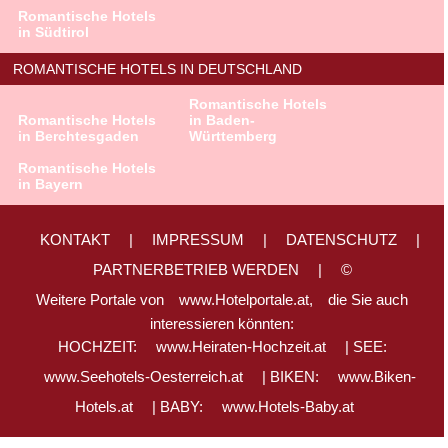
Romantische Hotels
in Südtirol
ROMANTISCHE HOTELS IN DEUTSCHLAND
Romantische Hotels
Romantische Hotels
in Baden-
in Berchtesgaden
Württemberg
Romantische Hotels
in Bayern
KONTAKT
|
IMPRESSUM
|
DATENSCHUTZ
|
PARTNERBETRIEB WERDEN
|
©
Weitere Portale von
www.Hotelportale.at,
die Sie auch
interessieren könnten:
HOCHZEIT:
www.Heiraten-Hochzeit.at
| SEE:
www.Seehotels-Oesterreich.at
| BIKEN:
www.Biken-
Hotels.at
| BABY:
www.Hotels-Baby.at