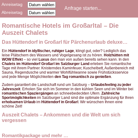
Anreisetag
Abreisetag
Romantische Hotels im Großarltal – Die
Auszeit Chalets
Das Hüttendorf in Großarl für Pärchenurlaub deluxe…
Ein
Hüttendorf in idyllischer, ruhiger Lage
, klingt gut, oder? Lediglich das
leise Plätschern des Wassers und Vogelgesang ist zu hören.
Holzhütten mit
WOW Effekt
– so viel
Luxus
den man von außen bereits sehen kann.
In den
Chalets im Hüttendorf Großarl im Salzburger Land
erleben Sie romantische
Tage mit ihrem Partner. Knisterndes Kaminfeuer, Kuschelbett, Außenbereich mit
Sauna, Regendusche und warmer Wohlfühlwanne sowie Frühstücksservice
und jede Menge Möglichkeiten
den Tag romantisch zu genießen
.
Zudem garantiert die Landschaft rund um Salzburg –
Urlaubsfeeling zu jeder
Jahreszeit
.
Erholen Sie sich im Sommer in den kühlen Seen und im Winter bei
romantischen Spaziergängen
an schneebedeckten Ufern.
Zahlreiche
Sportmöglichkeiten
im Salzburger Land sind die optimale Ergänzung für Ihren
erholsamen Urlaub
im
Hüttendorf in Großarl
. Wir wünschen Ihnen eine
schöne Zeit!
Auszeit Chalets – Ankommen und die Welt um sich
vergessen
Romantikpackage und mehr …