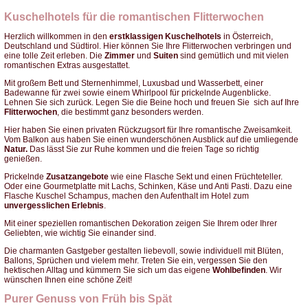
Kuschelhotels für die romantischen Flitterwochen
Herzlich willkommen in den
erstklassigen Kuschelhotels
in Österreich,
Deutschland und Südtirol. Hier können Sie Ihre Flitterwochen verbringen und
eine tolle Zeit erleben. Die
Zimmer
und
Suiten
sind gemütlich und mit vielen
romantischen Extras ausgestattet.
Mit großem Bett und Sternenhimmel, Luxusbad und Wasserbett, einer
Badewanne für zwei sowie einem Whirlpool für prickelnde Augenblicke.
Lehnen Sie sich zurück. Legen Sie die Beine hoch und freuen Sie sich auf Ihre
Flitterwochen
, die bestimmt ganz besonders werden.
Hier haben Sie einen privaten Rückzugsort für Ihre romantische Zweisamkeit.
Vom Balkon aus haben Sie einen wunderschönen Ausblick auf die umliegende
Natur.
Das lässt Sie zur Ruhe kommen und die freien Tage so richtig
genießen.
Prickelnde
Zusatzangebote
wie eine Flasche Sekt und einen Früchteteller.
Oder eine Gourmetplatte mit Lachs, Schinken, Käse und Anti Pasti. Dazu eine
Flasche Kuschel Schampus, machen den Aufenthalt im Hotel zum
unvergesslichen Erlebnis
.
Mit einer speziellen romantischen Dekoration zeigen Sie Ihrem oder Ihrer
Geliebten, wie wichtig Sie einander sind.
Die charmanten Gastgeber gestalten liebevoll, sowie individuell mit Blüten,
Ballons, Sprüchen und vielem mehr. Treten Sie ein, vergessen Sie den
hektischen Alltag und kümmern Sie sich um das eigene
Wohlbefinden
. Wir
wünschen Ihnen eine schöne Zeit!
Purer Genuss von Früh bis Spät