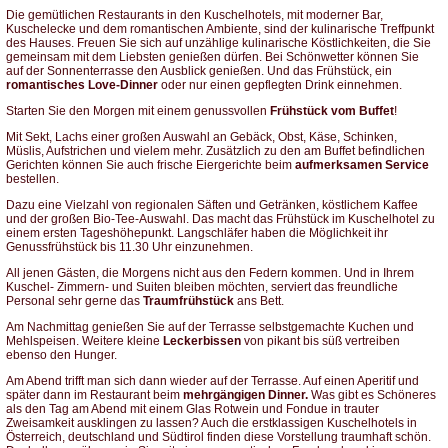
Die gemütlichen Restaurants in den Kuschelhotels, mit moderner Bar,
Kuschelecke und dem romantischen Ambiente, sind der kulinarische Treffpunkt
des Hauses. Freuen Sie sich auf unzählige kulinarische Köstlichkeiten, die Sie
gemeinsam mit dem Liebsten genießen dürfen. Bei Schönwetter können Sie
auf der Sonnenterrasse den Ausblick genießen. Und das Frühstück, ein
romantisches Love-Dinner
oder nur einen gepflegten Drink einnehmen.
Starten Sie den Morgen mit einem genussvollen
Frühstück vom Buffet
!
Mit Sekt, Lachs einer großen Auswahl an Gebäck, Obst, Käse, Schinken,
Müslis, Aufstrichen und vielem mehr. Zusätzlich zu den am Buffet befindlichen
Gerichten können Sie auch frische Eiergerichte beim
aufmerksamen Service
bestellen.
Dazu eine Vielzahl von regionalen Säften und Getränken, köstlichem Kaffee
und der großen Bio-Tee-Auswahl. Das macht das Frühstück im Kuschelhotel zu
einem ersten Tageshöhepunkt. Langschläfer haben die Möglichkeit ihr
Genussfrühstück bis 11.30 Uhr einzunehmen.
All jenen Gästen, die Morgens nicht aus den Federn kommen. Und in Ihrem
Kuschel- Zimmern- und Suiten bleiben möchten, serviert das freundliche
Personal sehr gerne das
Traumfrühstück
ans Bett.
Am Nachmittag genießen Sie auf der Terrasse selbstgemachte Kuchen und
Mehlspeisen. Weitere kleine
Leckerbissen
von pikant bis süß vertreiben
ebenso den Hunger.
Am Abend trifft man sich dann wieder auf der Terrasse. Auf einen Aperitif und
später dann im Restaurant beim
mehrgängigen Dinner.
Was gibt es Schöneres
als den Tag am Abend mit einem Glas Rotwein und Fondue in trauter
Zweisamkeit ausklingen zu lassen? Auch die erstklassigen Kuschelhotels in
Österreich, deutschland und Südtirol finden diese Vorstellung traumhaft schön.