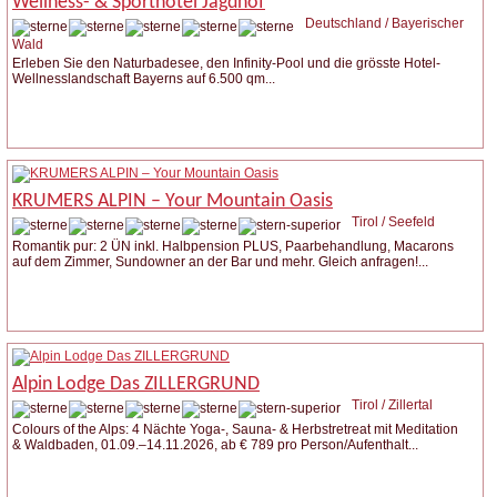
Wellness- & Sporthotel Jagdhof
Deutschland / Bayerischer
Wald
Erleben Sie den Naturbadesee, den Infinity-Pool und die grösste Hotel-
Wellnesslandschaft Bayerns auf 6.500 qm...
Weitere Infos
KRUMERS ALPIN – Your Mountain Oasis
Tirol / Seefeld
Romantik pur: 2 ÜN inkl. Halbpension PLUS, Paarbehandlung, Macarons
auf dem Zimmer, Sundowner an der Bar und mehr. Gleich anfragen!...
Weitere Infos
Anfrage stellen
Alpin Lodge Das ZILLERGRUND
Tirol / Zillertal
Colours of the Alps: 4 Nächte Yoga-, Sauna- & Herbstretreat mit Meditation
& Waldbaden, 01.09.–14.11.2026, ab € 789 pro Person/Aufenthalt...
Weitere Infos
Anfrage stellen