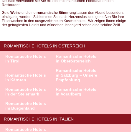
Deshalb verwöhnen sie Sie mit einem romantischen Fondueabend im
Restaurant.
Gute
Weine
und eine
romantische Stimmung
lassen den Abend besonders
einzigartig werden. Schlemmen Sie nach Herzenslust und genießen Sie Ihre
Flitterwochen in den ausgezeichneten Kuschelhotels. Wir zeigen Ihnen einige
der gefragtesten Hotels und wünschen Ihnen jetzt schon eine schöne Zeit!
ROMANTISCHE HOTELS IN ÖSTERREICH
Romantische Hotels
Romantische Hotels
in Tirol
in Oberösterreich
Romantische Hotels
Romantische Hotels
in Salzburg – Unsere
in Kärnten
Empfehlung
Romantische Hotels
Romantische Hotels
in der Steiermark
in Vorarlberg
Romantische Hotels
im Burgenland
ROMANTISCHE HOTELS IN ITALIEN
Romantische Hotels