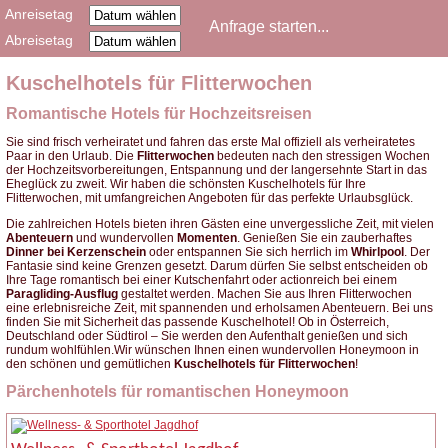
Anreisetag
Abreisetag
Kuschelhotels für Flitterwochen
Romantische Hotels für Hochzeitsreisen
Sie sind frisch verheiratet und fahren das erste Mal offiziell als verheiratetes
Paar in den Urlaub. Die
Flitterwochen
bedeuten nach den stressigen Wochen
der Hochzeitsvorbereitungen, Entspannung und der langersehnte Start in das
Eheglück zu zweit.
Wir haben die schönsten Kuschelhotels für Ihre
Flitterwochen, mit umfangreichen Angeboten für das perfekte Urlaubsglück.
Die zahlreichen Hotels bieten ihren Gästen eine unvergessliche Zeit, mit vielen
Abenteuern
und wundervollen
Momenten
. Genießen Sie ein zauberhaftes
Dinner bei Kerzenschein
oder entspannen Sie sich herrlich im
Whirlpool
. Der
Fantasie sind keine Grenzen gesetzt. Darum dürfen Sie selbst entscheiden ob
Ihre Tage romantisch bei einer Kutschenfahrt oder actionreich bei einem
Paragliding-Ausflug
gestaltet werden.
Machen Sie aus Ihren Flitterwochen
eine erlebnisreiche Zeit, mit spannenden und erholsamen Abenteuern. Bei uns
finden Sie mit Sicherheit das passende Kuschelhotel! Ob in Österreich,
Deutschland oder Südtirol – Sie werden den Aufenthalt genießen und sich
rundum wohlfühlen.
Wir wünschen Ihnen einen wundervollen Honeymoon in
den schönen und gemütlichen
Kuschelhotels für Flitterwochen
!
Pärchenhotels für romantischen Honeymoon