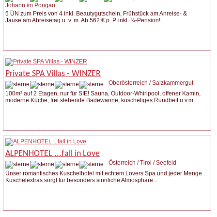
Johann im Pongau
5 ÜN zum Preis von 4 inkl. Beautygutschein, Frühstück am Anreise- &
Jause am Abreisetag u. v. m. Ab 562 € p. P. inkl. ¾-Pension!...
Weitere Infos
Anfrage stellen
Private SPA Villas - WINZER
Oberösterreich / Salzkammergut
100m² auf 2 Etagen, nur für SIE! Sauna, Outdoor-Whirlpool, offener Kamin,
moderne Küche, frei stehende Badewanne, kuscheliges Rundbett u.v.m...
Weitere Infos
Anfrage stellen
ALPENHOTEL ...fall in Love
Österreich / Tirol / Seefeld
Unser romantisches Kuschelhotel mit echtem Lovers Spa und jeder Menge
Kuschelextras sorgt für besonders sinnliche Atmosphäre...
Weitere Infos