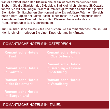
Winter eröffnet Ihnen Bad Kleinkirchheim ein wahres Winterwunderland.
Erobern Sie die Skipisten des Skigebiets Bad Kleinkirchheim und St. Oswald,
fahren Sie mit den Langlaufskiern durch den glitzernden Schnee und gleiten
Sie mit den Schlittschuhen über romantische Eislaufplätze. Wärmen Sie sich
nach einem Tag an der kalten Luft mit einer Tasse Tee vor dem prickelnden
Kaminfeuer Ihres Kuschelhotels in Bad Kleinkirchheim auf – das ist
Romantikurlaub in Bad Kleinkirchheim.
Tun Sie Ihrer Liebe etwas Gutes und buchen Sie ein romantisches Hotel in Bad
Kleinkirchheim – erleben Sie einen Kuschelurlaub in Kärnten.
ROMANTISCHE HOTELS IN ÖSTERREICH
Romantische Hotels
Romantische Hotels
in Tirol
in Oberösterreich
Romantische Hotels
Romantische Hotels
in Salzburg – Unsere
in Kärnten
Empfehlung
Romantische Hotels
Romantische Hotels
in der Steiermark
in Vorarlberg
Romantische Hotels
im Burgenland
ROMANTISCHE HOTELS IN ITALIEN