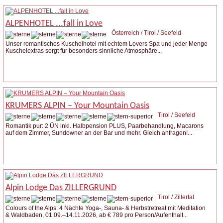
ALPENHOTEL ...fall in Love
Österreich / Tirol / Seefeld
Unser romantisches Kuschelhotel mit echtem Lovers Spa und jeder Menge
Kuschelextras sorgt für besonders sinnliche Atmosphäre...
Weitere Infos
KRUMERS ALPIN – Your Mountain Oasis
Tirol / Seefeld
Romantik pur: 2 ÜN inkl. Halbpension PLUS, Paarbehandlung, Macarons
auf dem Zimmer, Sundowner an der Bar und mehr. Gleich anfragen!...
Weitere Infos
Anfrage stellen
Alpin Lodge Das ZILLERGRUND
Tirol / Zillertal
Colours of the Alps: 4 Nächte Yoga-, Sauna- & Herbstretreat mit Meditation
& Waldbaden, 01.09.–14.11.2026, ab € 789 pro Person/Aufenthalt...