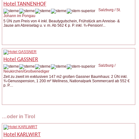
Hotel TANNENHOF
Salzburg / St.
Johann im Pongau
5 ÜN zum Preis von 4 inkl. Beautygutschein, Frühstück am Anreise- &
Jause am Abreisetag u. v. m. Ab 562 € p. P. inkl. ¾-Pension!...
Weitere Infos
Anfrage stellen
Hotel GASSNER
Salzburg /
Neukirchen/Großvenediger
Zeit zu zweit im exklusiven 147 m2 großen Gassner Baumhaus: 2 ÜN inkl.
¾-Genusspension, 1 200 m² Wellness, Nationalpark Sommercard ab 552 €
p. P....
Weitere Infos
Anfrage stellen
…oder in Tirol
Hotel KARLWIRT