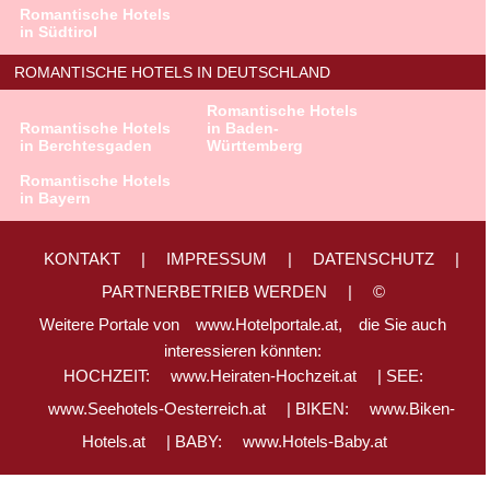
Romantische Hotels
in Südtirol
ROMANTISCHE HOTELS IN DEUTSCHLAND
Romantische Hotels
Romantische Hotels
in Baden-
in Berchtesgaden
Württemberg
Romantische Hotels
in Bayern
KONTAKT
|
IMPRESSUM
|
DATENSCHUTZ
|
PARTNERBETRIEB WERDEN
|
©
Weitere Portale von
www.Hotelportale.at,
die Sie auch
interessieren könnten:
HOCHZEIT:
www.Heiraten-Hochzeit.at
| SEE:
www.Seehotels-Oesterreich.at
| BIKEN:
www.Biken-
Hotels.at
| BABY:
www.Hotels-Baby.at