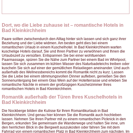
Weitere Infos
Anfrage stellen
Dort, wo die Liebe zuhause ist – romantische Hotels in
Bad Kleinkirchheim
Paare sollten zwischendurch den Alltag hinter sich lassen und sich ganz ihrer
Beziehung und der Liebe widmen. Am besten geht dies bei einem
romantischen Urlaub in einem Kuschelhotel. In Bad Kleinkirchheim warten
kuschelige Hotels darauf, Sie und Ihren Partner zu verwöhnen und Ihnen die
Urlaubszeit zu versüßen. Entspannen Sie bei einer wohltuenden
Paarmassage, spüren Sie die Nähe zum Partner bei einem Bad im Whirlpool,
lassen Sie sich zusammen im kühlen Wasser des Naturbadeteichs treiben oder
kuscheln Sie sich auf einer der gemütlichen Relaxliegen aneinander. Und auch
außerhalb des Wellnessbereichs kommt die Romantik nicht zu kurz. Lassen
Sie die Liebe bei einem stimmungsvollen Dinner aufleben, genießen Sie den
Sonnenuntergang bei einem Glas Wein auf der Hotelterrasse und erleben Sie
romantische Nächte in einem der großzügigen Kuschelzimmer Ihres
romantischen Hotels in Bad Kleinkirchheim.
Romantik außerhalb der Türen Ihres Kuschelhotels in
Bad Kleinkirchheim
Die Nockberge bilden die Kulisse für Ihren Romantikurlaub in Bad
Kleinkirchheim. Und genau hier können Sie die Romantik auch hochleben
lassen. Nehmen Sie Ihren Partner mit zu einem romantischen Picknick in den
Bergen, erkunden Sie gemeinsam die Wanderwege und halten Sie inne, um
den herrlichen Blick in die Bergwelt auszukosten oder fahren Sie mit dem
Fahrrad von einem romantischen Platz in Bad Kleinkirchheim zum nächsten. Im