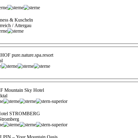
ness & Kuscheln
rreich / Attergau
 pure.nature.spa.resort
al
Mountain Sky Hotel
cktal
 Hotel STROMBERG
 Stromberg
IN – Your Mountain Oasis