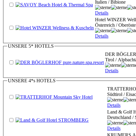
Italien / Bibione
Details
Hotel WINZER Well
Österreich / Oberöste
Details
UNSERE 5* HOTELS
DER BÖGLERHOF
Tirol / Alpbacht
Details
UNSERE 4*s HOTELS
TRATTERHOF 
Südtirol / Eisa
Details
Land & Golf
Deutschland /
Details
KRUMERS ALP