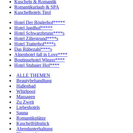
Kuscheln & Romantik
Romantikurlaub & SPA
Kuschelhotels Tirol
Hotel Der Böglerhof*****
Hotel Jagdhof*****
Hotel Schwarzbrunn****s
Hotel Zillergrund****s
Hotel Tratterhof****s
Das Rübezahl****s
Alpenhotel fall in Love****
Boutiquehotel Winzer****
Hotel Stubaier Hof****
ALLE THEMEN
Beautybehandlung
Hallenbad
Whirlpool
Massagen
Zu Zweit
Liebeshotels
Sauna
Romantikplätze
Kuschelfrühstück
Abendunterhaltung