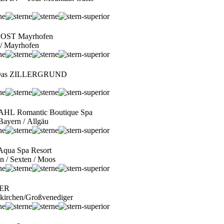
POST Mayrhofen
al / Mayrhofen
 Das ZILLERGRUND
L Romantic Boutique Spa
Bayern / Allgäu
ua Spa Resort
en / Sexten / Moos
NER
ukirchen/Großvenediger