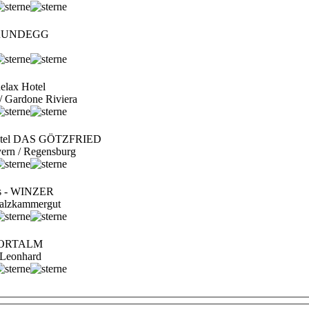
 RUNDEGG
lax Hotel
 / Gardone Riviera
otel DAS GÖTZFRIED
yern / Regensburg
as - WINZER
 Salzkammergut
SPORTALM
t. Leonhard