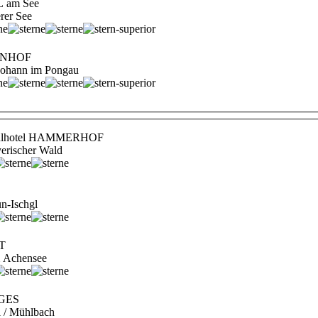
 am See
erer See
ENHOF
 Johann im Pongau
ühlhotel HAMMERHOF
yerischer Wald
n-Ischgl
T
am Achensee
GES
al / Mühlbach