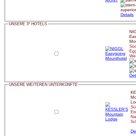
Details
UNSERE 3* HOTELS
NI
Eas
Mou
Süd
Egg
We
Det
UNSERE WEITEREN UNTERKÜNFTE
KE
Mo
Lo
Süd
Eis
Na
Sc
De