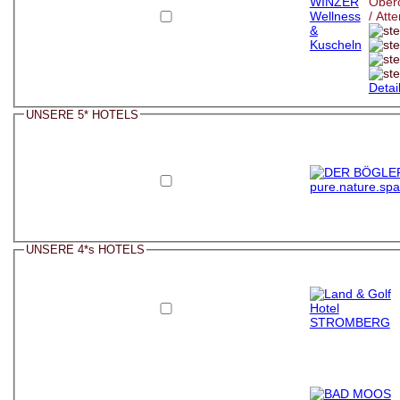
Oberö
/ Att
Detai
UNSERE 5* HOTELS
UNSERE 4*s HOTELS