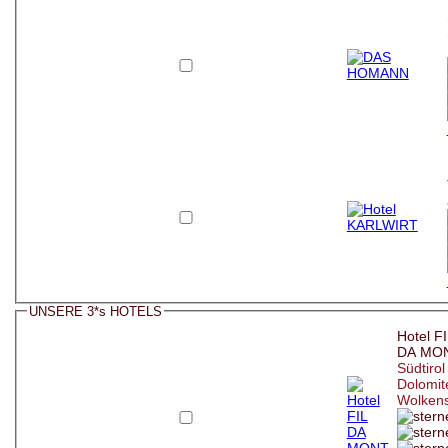
UNSERE 3*s HOTELS
Hotel F
DA MO
Südtirol 
Dolomit
Wolkens