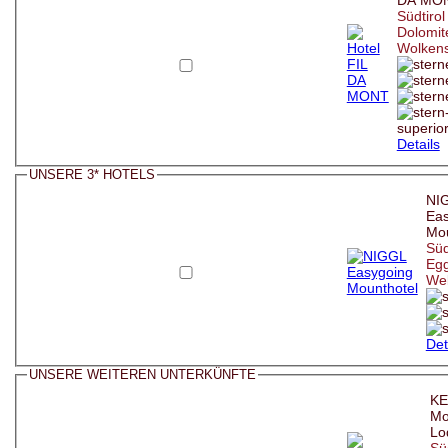
DA MO
Südtirol 
Dolomit
Wolkens
Details
UNSERE 3* HOTELS
NI
Eas
Mou
Süd
Egg
We
Det
UNSERE WEITEREN UNTERKÜNFTE
KE
Mo
Lo
Süd