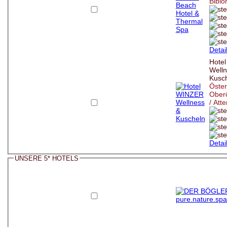
Bibio
Detai
Hote
Welln
Kusc
Öster
Oberö
/ Att
Detai
UNSERE 5* HOTELS