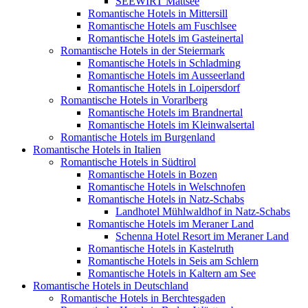
SEEWIRT Mattsee
Romantische Hotels in Mittersill
Romantische Hotels am Fuschlsee
Romantische Hotels im Gasteinertal
Romantische Hotels in der Steiermark
Romantische Hotels in Schladming
Romantische Hotels im Ausseerland
Romantische Hotels in Loipersdorf
Romantische Hotels in Vorarlberg
Romantische Hotels im Brandnertal
Romantische Hotels im Kleinwalsertal
Romantische Hotels im Burgenland
Romantische Hotels in Italien
Romantische Hotels in Südtirol
Romantische Hotels in Bozen
Romantische Hotels in Welschnofen
Romantische Hotels in Natz-Schabs
Landhotel Mühlwaldhof in Natz-Schabs
Romantische Hotels im Meraner Land
Schenna Hotel Resort im Meraner Land
Romantische Hotels in Kastelruth
Romantische Hotels in Seis am Schlern
Romantische Hotels in Kaltern am See
Romantische Hotels in Deutschland
Romantische Hotels in Berchtesgaden