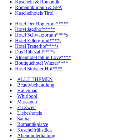
Kuscheln & Romantik
Romantikurlaub & SPA
Kuschelhotels Tirol
Hotel Der Böglerhof*****
Hotel Jagdhof*****
Hotel Schwarzbrunn****s
Hotel Zillergrund****s
Hotel Tratterhof****s
Das Rübezahl****s
Alpenhotel fall in Love****
Boutiquehotel Winzer****
Hotel Stubaier Hof****
ALLE THEMEN
Beautybehandlung
Hallenbad
Whirlpool
Massagen
Zu Zweit
Liebeshotels
Sauna
Romantikplätze
Kuschelfrühstück
Abendunterhaltung