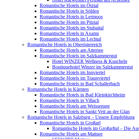
Romantische Hotels im Ötztal
Romantische Hotels in Sölden
Romantische Hotels in Lermoos
Romantische Hotels im Pitztal
Romantische Hotels im Stubaital
Romantische Hotels in Axams
Romantische Hotels im Lechtal
Romantische Hotels in Oberösterreich
Romantische Hotels am Attersee
Romantische Hotels im Salzkammergut
Hotel WINZER Wellness & Kuscheln
Boutiquehotel Winzer im Salzkammergut
Romantische Hotels im Innviertel
Romantische Hotels im Traunviertel
Romantische Hotels in Bad Schallerbach
Romantische Hotels in Kärnten
Romantische Hotels in Bad Kleinkirchheim
Romantische Hotels in Villach
Romantische Hotels am Weissensee
Romantische Hotels in Sankt Veit an der Glan
Romantische Hotels in Salzburg – Unsere Empfehlung
Romantische Hotels in Großarl
Romantische Hotels im Großarltal – Die Aus
Romantische Hotels am Mattsee