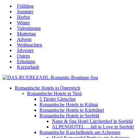
Frühling
Sommer
Herbst
Winter
Valentinstag
Muttertag
Advent
Weihnachten
Silvester
Ostern
Erholung
Kurzurlaub
Romantische Hotels in Österreich
Romantische Hotels in Tirol
5 Tiroler Gletscher
Romantische Hotels in Kühtai
Romantische Hotels in Kitzbühel
Romantische Hotels in Seefeld
Natur & Spa Hotel Lärchenhof in Seefeld
ALPENHOTEL …fall in Love in Seefeld
Romantische Kuschelhotels am Achensee
Hotel Karwendel Pertisau am Achensee