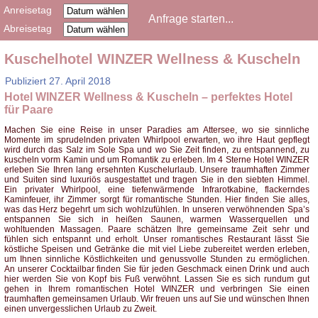
Anreisetag
Abreisetag
Kuschelhotel WINZER Wellness & Kuscheln
Publiziert
27. April 2018
Hotel WINZER Wellness & Kuscheln – perfektes Hotel
für Paare
Machen Sie eine Reise in unser Paradies am Attersee, wo sie sinnliche
Momente im sprudelnden privaten Whirlpool erwarten, wo ihre Haut gepflegt
wird durch das Salz im Sole Spa und wo Sie Zeit finden, zu entspannend, zu
kuscheln vorm Kamin und um Romantik zu erleben. Im 4 Sterne Hotel WINZER
erleben Sie Ihren lang ersehnten Kuschelurlaub. Unsere traumhaften Zimmer
und Suiten sind luxuriös ausgestattet und tragen Sie in den siebten Himmel.
Ein privater Whirlpool, eine tiefenwärmende Infrarotkabine, flackerndes
Kaminfeuer, ihr Zimmer sorgt für romantische Stunden. Hier finden Sie alles,
was das Herz begehrt um sich wohlzufühlen. In unseren verwöhnenden Spa’s
entspannen Sie sich in heißen Saunen, warmen Wasserquellen und
wohltuenden Massagen. Paare schätzen Ihre gemeinsame Zeit sehr und
fühlen sich entspannt und erholt. Unser romantisches Restaurant lässt Sie
köstliche Speisen und Getränke die mit viel Liebe zubereitet werden erleben,
um Ihnen sinnliche Köstlichkeiten und genussvolle Stunden zu ermöglichen.
An unserer Cocktailbar finden Sie für jeden Geschmack einen Drink und auch
hier werden Sie von Kopf bis Fuß verwöhnt. Lassen Sie es sich rundum gut
gehen in Ihrem romantischen Hotel WINZER und verbringen Sie einen
traumhaften gemeinsamen Urlaub. Wir freuen uns auf Sie und wünschen Ihnen
einen unvergesslichen Urlaub zu Zweit.