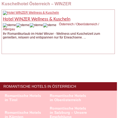
Kuschelhotel Österreich – WINZER
Hotel WINZER Wellness & Kuscheln
Österreich / Oberösterreich /
Attergau
Ihr Romantikurlaub im Hotel Winzer - Wellness und Kuschelzeit zum
genießen, relaxen und entspannen nur für Erwachsene. ...
Zur Homepage
Anfrage stellen
ROMANTISCHE HOTELS IN ÖSTERREICH
Romantische Hotels
Romantische Hotels
in Tirol
in Oberösterreich
Romantische Hotels
Romantische Hotels
in Salzburg – Unsere
in Kärnten
Empfehlung