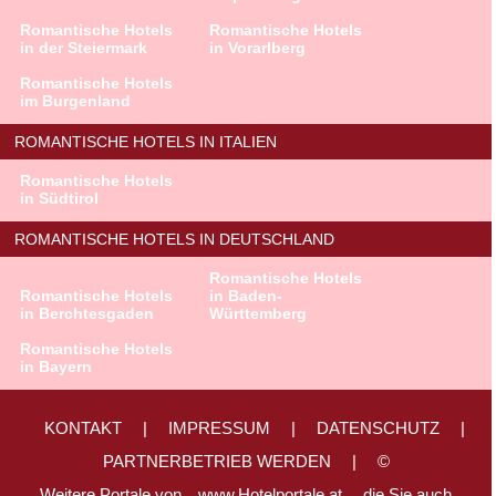
Romantische Hotels
Romantische Hotels
in der Steiermark
in Vorarlberg
Romantische Hotels
im Burgenland
ROMANTISCHE HOTELS IN ITALIEN
Romantische Hotels
in Südtirol
ROMANTISCHE HOTELS IN DEUTSCHLAND
Romantische Hotels
Romantische Hotels
in Baden-
in Berchtesgaden
Württemberg
Romantische Hotels
in Bayern
KONTAKT
|
IMPRESSUM
|
DATENSCHUTZ
|
PARTNERBETRIEB WERDEN
|
©
Weitere Portale von
www.Hotelportale.at,
die Sie auch