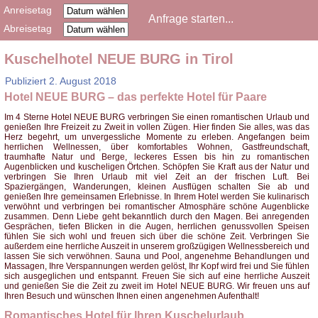
Anreisetag
Abreisetag
Kuschelhotel NEUE BURG in Tirol
Publiziert
2. August 2018
Hotel NEUE BURG – das perfekte Hotel für Paare
Im 4 Sterne Hotel NEUE BURG verbringen Sie einen romantischen Urlaub und
genießen Ihre Freizeit zu Zweit in vollen Zügen. Hier finden Sie alles, was das
Herz begehrt, um unvergessliche Momente zu erleben. Angefangen beim
herrlichen Wellnessen, über komfortables Wohnen, Gastfreundschaft,
traumhafte Natur und Berge, leckeres Essen bis hin zu romantischen
Augenblicken und kuscheligen Örtchen. Schöpfen Sie Kraft aus der Natur und
verbringen Sie Ihren Urlaub mit viel Zeit an der frischen Luft. Bei
Spaziergängen, Wanderungen, kleinen Ausflügen schalten Sie ab und
genießen Ihre gemeinsamen Erlebnisse. In Ihrem Hotel werden Sie kulinarisch
verwöhnt und verbringen bei romantischer Atmosphäre schöne Augenblicke
zusammen. Denn Liebe geht bekanntlich durch den Magen. Bei anregenden
Gesprächen, tiefen Blicken in die Augen, herrlichen genussvollen Speisen
fühlen Sie sich wohl und freuen sich über die schöne Zeit. Verbringen Sie
außerdem eine herrliche Auszeit in unserem großzügigen Wellnessbereich und
lassen Sie sich verwöhnen. Sauna und Pool, angenehme Behandlungen und
Massagen, Ihre Verspannungen werden gelöst, Ihr Kopf wird frei und Sie fühlen
sich ausgeglichen und entspannt. Freuen Sie sich auf eine herrliche Auszeit
und genießen Sie die Zeit zu zweit im Hotel NEUE BURG. Wir freuen uns auf
Ihren Besuch und wünschen Ihnen einen angenehmen Aufenthalt!
Romantisches Hotel für Ihren Kuschelurlaub