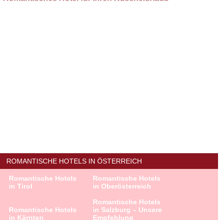
ROMANTISCHE HOTELS IN ÖSTERREICH
Romantische Hotels
Romantische Hotels
in Tirol
in Oberösterreich
Romantische Hotels
Romantische Hotels
in Salzburg – Unsere
in Kärnten
Empfehlung