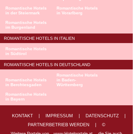
Romantische Hotels
Romantische Hotels
in der Steiermark
in Vorarlberg
Romantische Hotels
im Burgenland
ROMANTISCHE HOTELS IN ITALIEN
Romantische Hotels
in Südtirol
ROMANTISCHE HOTELS IN DEUTSCHLAND
Romantische Hotels
Romantische Hotels
in Baden-
in Berchtesgaden
Württemberg
Romantische Hotels
in Bayern
KONTAKT
|
IMPRESSUM
|
DATENSCHUTZ
|
PARTNERBETRIEB WERDEN
|
©
Weitere Portale von
www.Hotelportale.at,
die Sie auch