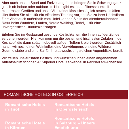
Aber auch unsere Sport-und Freizeitangebote bringen Sie in Schwung, ganz
gleich ob indoor oder outdoor. Im Hotel gibt es einen Fitnessraum mit
modernsten Geräten und unser Vitaltrainer lässt sich täglich neues einfallen.
Hier finden Sie alles für ein effektives Training vor, das Sie zu Ihrer Höchstform
führt. Aber auch außerhalb vom Hotel können Sie in der atemberaubenden
Natur beim Wandern, Laufen, Nordic-Walking, Rodel, …für eine
unvergessliche Urlaubszeit sorgen.
Erleben Sie im Restaurant gesunde Köstlichkeiten, die Ihnen auf der Zunge
zergehen werden. Hier kommen nur die besten und frischesten Zutaten in den
Kochtopf, die dann später liebevoll auf den Tellern kreiert werden. Zusätzlich
halten wir noch einen Weinkeller, eine Verwöhnpension, eine Wilderer
Gourmetstube und eine Bar für Ihre abwechslungsreichen Augenblicke bereit.
Wir freuen uns auf Ihren Besuch und wünschen Ihnen einen angenehmen
Aufenthalt im schönen 4* Superior Hotel Karwendel in Pertisau am Achensee.
ROMANTISCHE HOTELS IN ÖSTERREICH
Romantische Hotels
Romantische Hotels
in Tirol
in Oberösterreich
Romantische Hotels
Romantische Hotels
in Salzburg – Unsere
in Kärnten
Empfehlung