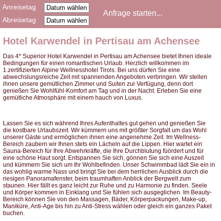
Anreisetag
Abreisetag
Hotel Karwendel in Pertisau am Achensee
Das 4* Superior Hotel Karwendel in Pertisau am Achensee bietet Ihnen ideale
Bedingungen für einen romantischen Urlaub. Herzlich willkommen im
1.zertifizierten Alpine Wellnesshotel Tirols. Bei uns dürfen Sie eine
abwechslungsreiche Zeit mit spannenden Angeboten verbringen. Wir stellen
ihnen unsere gemütlichen Zimmer und Suiten zur Verfügung, denn dort
genießen Sie Wohlfühl-Komfort am Tag und in der Nacht. Erleben Sie eine
gemütliche Atmosphäre mit einem hauch von Luxus.
Lassen Sie es sich während Ihres Aufenthaltes gut gehen und genießen Sie
die kostbare Urlaubszeit. Wir kümmern uns mit größter Sorgfalt um das Wohl
unserer Gäste und ermöglichen ihnen eine angenehme Zeit. Im Wellness-
Bereich zaubern wir Ihnen stets ein Lächeln auf die Lippen. Hier wartet ein
Sauna-Bereich für Ihre Abwehrkräfte, die Ihre Durchblutung füördert und für
eine schöne Haut sorgt. Entspannen Sie sich, gönnen Sie sich eine Auszeit
und kümmern Sie sich um Ihr Wohlbefinden. Unser Schwimmbad lädt Sie ein in
das wohlig warme Nass und bringt Sie bei dem herrlichen Ausblick durch die
riesigen Panoramafenster, beim traumhaften Anblick der Bergwelt zum
staunen. Hier fällt es ganz leicht zur Ruhe und zu Harmonie zu finden. Seele
und Körper kommen in Einklang und Sie fühlen sich ausgeglichen. Im Beauty-
Bereich können Sie von den Massagen, Bäder, Körperpackungen, Make-up,
Maniküre, Anti-Age bis hin zu Anti-Stress wählen oder gleich ein ganzes Paket
buchen.