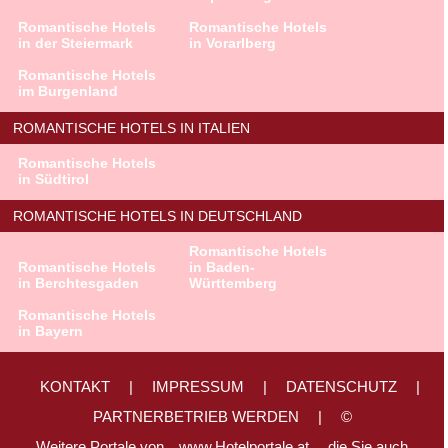
Romantische Hotels
Romantische Hotels
in der Steiermark
in Vorarlberg
Romantische Hotels
im Burgenland
ROMANTISCHE HOTELS IN ITALIEN
Romantische Hotels
in Südtirol
ROMANTISCHE HOTELS IN DEUTSCHLAND
Romantische Hotels
Romantische Hotels
in Baden-
in Berchtesgaden
Württemberg
Romantische Hotels
in Bayern
KONTAKT
|
IMPRESSUM
|
DATENSCHUTZ
|
PARTNERBETRIEB WERDEN
|
©
Weitere Portale von
www.Hotelportale.at,
die Sie auch