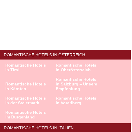
ROMANTISCHE HOTELS IN ÖSTERREICH
Romantische Hotels
Romantische Hotels
in Tirol
in Oberösterreich
Romantische Hotels
Romantische Hotels
in Salzburg – Unsere
in Kärnten
Empfehlung
Romantische Hotels
Romantische Hotels
in der Steiermark
in Vorarlberg
Romantische Hotels
im Burgenland
ROMANTISCHE HOTELS IN ITALIEN