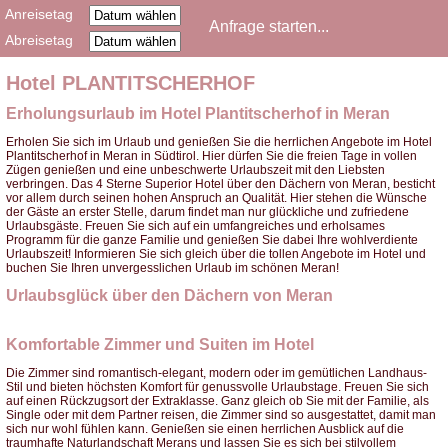
Anreisetag
Abreisetag
Hotel PLANTITSCHERHOF
Erholungsurlaub im Hotel Plantitscherhof in Meran
Erholen Sie sich im Urlaub und genießen Sie die herrlichen Angebote im Hotel
Plantitscherhof in Meran in Südtirol. Hier dürfen Sie die freien Tage in vollen
Zügen genießen und eine unbeschwerte Urlaubszeit mit den Liebsten
verbringen. Das 4 Sterne Superior Hotel über den Dächern von Meran, besticht
vor allem durch seinen hohen Anspruch an Qualität. Hier stehen die Wünsche
der Gäste an erster Stelle, darum findet man nur glückliche und zufriedene
Urlaubsgäste. Freuen Sie sich auf ein umfangreiches und erholsames
Programm für die ganze Familie und genießen Sie dabei Ihre wohlverdiente
Urlaubszeit! Informieren Sie sich gleich über die tollen Angebote im Hotel und
buchen Sie Ihren unvergesslichen Urlaub im schönen Meran!
Urlaubsglück über den Dächern von Meran
Komfortable Zimmer und Suiten im Hotel
Die Zimmer sind romantisch-elegant, modern oder im gemütlichen Landhaus-
Stil und bieten höchsten Komfort für genussvolle Urlaubstage. Freuen Sie sich
auf einen Rückzugsort der Extraklasse. Ganz gleich ob Sie mit der Familie, als
Single oder mit dem Partner reisen, die Zimmer sind so ausgestattet, damit man
sich nur wohl fühlen kann. Genießen sie einen herrlichen Ausblick auf die
traumhafte Naturlandschaft Merans und lassen Sie es sich bei stilvollem