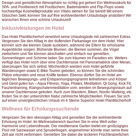
Design und gemütlicher Atmosphäre so richtig gut gehen! Ein Wellnesskorb für
SPA- und Poolbereich mit Pooltüchern, Bademänteln und Flip-Flops sowie
hochwertige Kosmetikprodukte von Vitalis stehen für Sie bereit! Mit einem
Gläschen Sekt, können Sie auf Ihre wohlverdienten Urlaubstage anstoßen! Wir
wünschen Ihnen eine schöne Urlaubszeit!
Inklusivleistungen im Hotel
Das Hotel Plantitscherhof verwöhnt seine Urlaubsgäste mit zahlreichen Extras.
Vergessen Sie den Alltag in der duftenden Parkanlage vor dem Hotel. Hier
können sich die kleinen Gäste austoben, während die Eltern für erholsame
Augenblicke sorgen. Blühende Blumen, die Bienen summen, die Vögel
zwitschern und Sie können abschalten und einfach nur genießen.
Sonnenliegen und Schirme laden Sie zum träumen im Paradies ein. Weiters
verfügt das Hotel noch über eine Dachterrasse mit Panoramablick über Meran,
überzeugen Sie sich selbst. Wöchentlich werden vom Hotel geführte
Wanderungen sowie E-Bike Touren geboten, so können Sie die schönsten
Plätze erkunden und neue Kräfte tanken. Ebenso dürfen Sie im Hotel am
täglichen Bewegungs- und Entspannungsprogramm teilnehmen und Körper
und Geist gutes tun – Aqua Fitness, Yoga, Pilates, Meditation, Qi Gong, Kick Fit,
Faszientraining, Klangschalenmeditation uvm. werden im Bewegungsraum auf
unserer Dachterrasse geboten. Auch zum Wandern, Biken, Nordic-Walking, etc.
finden Sie in der unberührten Natur zahlreiche Möglichkeiten. Freuen Sie sich
auf einen unvergleichlichen Urlaub im 4 Sterne Superior Hotel Plantitscherhof!
Wellness für Erholungssuchende
Vergessen Sie den stressigen Alltag und genießen Sie die wohlverdiente
Erholung im Hotel. Im Wellnessbereich tauchen Sie in eine Welt voller
Harmonie und Lebensfreude. Der mediterrane Garten bietet ein großzügiges
Pool mit Salzwasser und Sprudelliegen, angenehmer könnte man seine freie
Zeit gar nicht verbringen. Genießen Sie dabei die leckeren Früchtespießchen