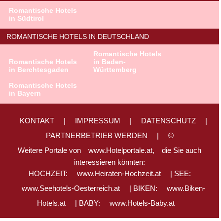
Romantische Hotels
in Südtirol
ROMANTISCHE HOTELS IN DEUTSCHLAND
Romantische Hotels
Romantische Hotels
in Baden-
in Berchtesgaden
Württemberg
Romantische Hotels
in Bayern
KONTAKT
|
IMPRESSUM
|
DATENSCHUTZ
|
PARTNERBETRIEB WERDEN
|
©
Weitere Portale von
www.Hotelportale.at,
die Sie auch
interessieren könnten:
HOCHZEIT:
www.Heiraten-Hochzeit.at
| SEE:
www.Seehotels-Oesterreich.at
| BIKEN:
www.Biken-
Hotels.at
| BABY:
www.Hotels-Baby.at