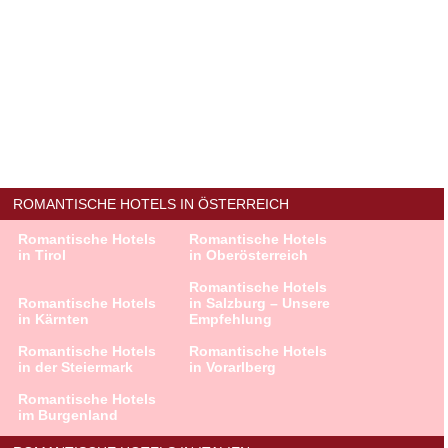
ROMANTISCHE HOTELS IN ÖSTERREICH
Romantische Hotels
Romantische Hotels
in Tirol
in Oberösterreich
Romantische Hotels
Romantische Hotels
in Salzburg – Unsere
in Kärnten
Empfehlung
Romantische Hotels
Romantische Hotels
in der Steiermark
in Vorarlberg
Romantische Hotels
im Burgenland