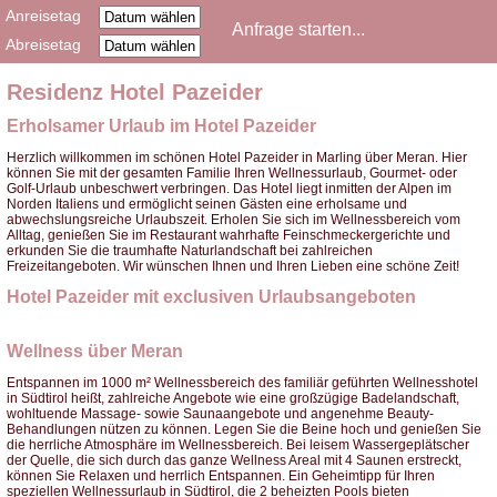
Anreisetag
Abreisetag
Residenz Hotel Pazeider
Erholsamer Urlaub im Hotel Pazeider
Herzlich willkommen im schönen Hotel Pazeider in Marling über Meran. Hier
können Sie mit der gesamten Familie Ihren Wellnessurlaub, Gourmet- oder
Golf-Urlaub unbeschwert verbringen. Das Hotel liegt inmitten der Alpen im
Norden Italiens und ermöglicht seinen Gästen eine erholsame und
abwechslungsreiche Urlaubszeit. Erholen Sie sich im Wellnessbereich vom
Alltag, genießen Sie im Restaurant wahrhafte Feinschmeckergerichte und
erkunden Sie die traumhafte Naturlandschaft bei zahlreichen
Freizeitangeboten. Wir wünschen Ihnen und Ihren Lieben eine schöne Zeit!
Hotel Pazeider mit exclusiven Urlaubsangeboten
Wellness über Meran
Entspannen im 1000 m² Wellnessbereich des familiär geführten Wellnesshotel
in Südtirol heißt, zahlreiche Angebote wie eine großzügige Badelandschaft,
wohltuende Massage- sowie Saunaangebote und angenehme Beauty-
Behandlungen nützen zu können. Legen Sie die Beine hoch und genießen Sie
die herrliche Atmosphäre im Wellnessbereich. Bei leisem Wassergeplätscher
der Quelle, die sich durch das ganze Wellness Areal mit 4 Saunen erstreckt,
können Sie Relaxen und herrlich Entspannen. Ein Geheimtipp für Ihren
speziellen Wellnessurlaub in Südtirol, die 2 beheizten Pools bieten