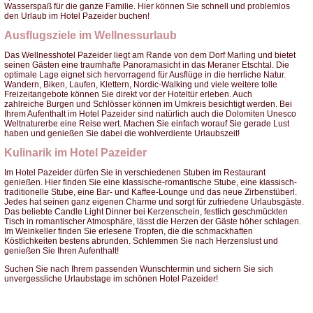
Wasserspaß für die ganze Familie. Hier können Sie schnell und problemlos
den Urlaub im Hotel Pazeider buchen!
Ausflugsziele im Wellnessurlaub
Das Wellnesshotel Pazeider liegt am Rande von dem Dorf Marling und bietet
seinen Gästen eine traumhafte Panoramasicht in das Meraner Etschtal. Die
optimale Lage eignet sich hervorragend für Ausflüge in die herrliche Natur.
Wandern, Biken, Laufen, Klettern, Nordic-Walking und viele weitere tolle
Freizeitangebote können Sie direkt vor der Hoteltür erleben. Auch
zahlreiche Burgen und Schlösser können im Umkreis besichtigt werden. Bei
Ihrem Aufenthalt im Hotel Pazeider sind natürlich auch die Dolomiten Unesco
Weltnaturerbe eine Reise wert. Machen Sie einfach worauf Sie gerade Lust
haben und genießen Sie dabei die wohlverdiente Urlaubszeit!
Kulinarik im Hotel Pazeider
Im Hotel Pazeider dürfen Sie in verschiedenen Stuben im Restaurant
genießen. Hier finden Sie eine klassische-romantische Stube, eine klassisch-
traditionelle Stube, eine Bar- und Kaffee-Lounge und das neue Zirbenstüberl.
Jedes hat seinen ganz eigenen Charme und sorgt für zufriedene Urlaubsgäste.
Das beliebte Candle Light Dinner bei Kerzenschein, festlich geschmückten
Tisch in romantischer Atmosphäre, lässt die Herzen der Gäste höher schlagen.
Im Weinkeller finden Sie erlesene Tropfen, die die schmackhaften
Köstlichkeiten bestens abrunden. Schlemmen Sie nach Herzenslust und
genießen Sie Ihren Aufenthalt!
Suchen Sie nach Ihrem passenden Wunschtermin und sichern Sie sich
unvergessliche Urlaubstage im schönen Hotel Pazeider!