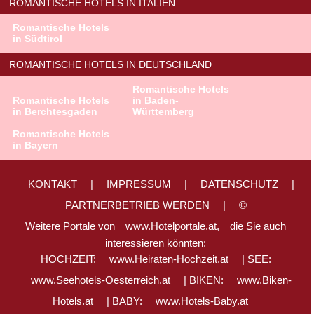
ROMANTISCHE HOTELS IN ITALIEN
Romantische Hotels
in Südtirol
ROMANTISCHE HOTELS IN DEUTSCHLAND
Romantische Hotels
Romantische Hotels
in Baden-
in Berchtesgaden
Württemberg
Romantische Hotels
in Bayern
KONTAKT
|
IMPRESSUM
|
DATENSCHUTZ
|
PARTNERBETRIEB WERDEN
|
©
Weitere Portale von
www.Hotelportale.at,
die Sie auch
interessieren könnten:
HOCHZEIT:
www.Heiraten-Hochzeit.at
| SEE:
www.Seehotels-Oesterreich.at
| BIKEN:
www.Biken-
Hotels.at
| BABY:
www.Hotels-Baby.at