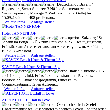
Deutschland / Bayern /
Regensburg
Sweet Summer: 3 Nächte Sommerauszeit mit
Verwöhnpension, Massage & Wellness im Spa. Gültig bis
15.09.2026, ab € 408 pro Person...
Weitere Infos
Anfrage stellen
Hotel TANNENHOF
Salzburg / St.
Johann im Pongau
5 ÜN zum Preis von 4 inkl. Beautygutschein,
Frühstück am Anreise- & Jause am Abreisetag u. v. m. Ab 562 € p.
P. inkl. ¾-Pension!...
Weitere Infos
Anfrage stellen
SAVOY Beach Hotel & Thermal Spa
Italien / Bibione
7 ÜN
ab 1.190 € p. P. inkl. Frühstück, Privatstrand mit Pavillons,
Poolbereich, Animationsprogramm, Fitnessraum,
Gourmetrestaurant gegen Aufpreis...
Weitere Infos
Anfrage stellen
ALPENHOTEL ...fall in Love
Österreich / Tirol / Seefeld
Unser romantisches Kuschelhotel mit echtem Lovers Spa und jeder