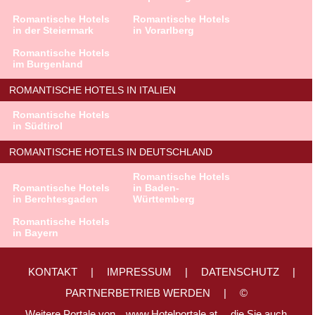
Romantische Hotels
Romantische Hotels
in der Steiermark
in Vorarlberg
Romantische Hotels
im Burgenland
ROMANTISCHE HOTELS IN ITALIEN
Romantische Hotels
in Südtirol
ROMANTISCHE HOTELS IN DEUTSCHLAND
Romantische Hotels
Romantische Hotels
in Baden-
in Berchtesgaden
Württemberg
Romantische Hotels
in Bayern
KONTAKT
|
IMPRESSUM
|
DATENSCHUTZ
|
PARTNERBETRIEB WERDEN
|
©
Weitere Portale von
www.Hotelportale.at,
die Sie auch