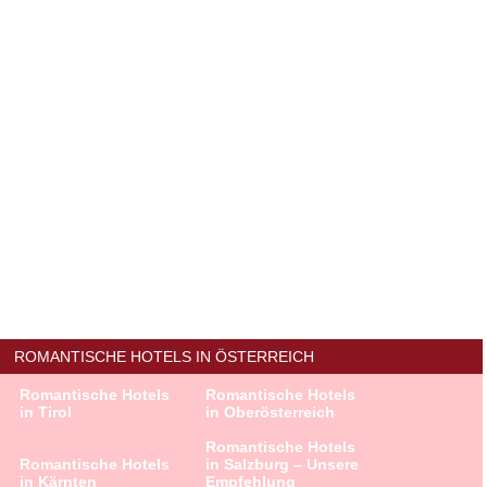
ROMANTISCHE HOTELS IN ÖSTERREICH
Romantische Hotels
Romantische Hotels
in Tirol
in Oberösterreich
Romantische Hotels
Romantische Hotels
in Salzburg – Unsere
in Kärnten
Empfehlung