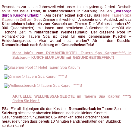
Besonders zur kalten Jahreszeit wird unser Immunsystem gefordert. Deshalb
sollte der neue Trend, in
Romantikhotels
in
Salzburg
, heißen
„Vorsorge
durch Kuschelurlaub!“
=) Am besten eignet sich dazu das
Hotel Tauren Spa
Kaprun in Zell am See
.
Zimmer mit wohl-fühl Ambiente und Ausblick auf das
Kitzsteinhorn
laden ein zum Kuscheln am Zimmer. Der Wellnessbereich (20.
000 Quadratmeter), mit Innen und herrlichem Außenbereich, versüßt die
schöne Zeit im
romantischen
Wellnessurlaub
. Der
gläserne Pool
im
Romantikhotel Tauern Spa ist ideal für eine gemeinsame Kuschel –
Entdeckungsreise . Also worauf noch warten? Ab in den Kuschle-
Romantikurlaub
nach
Salzburg mit Gesundheitseffekt
!
Mehr Info´s zum ROMANTIKHOTEL Tauern Spa Kaprun****S in
Salzburg – KUSCHELURLAUB mit GESUNDHEITSEFFEKT!
AKTUELLE WELLNESSANGEBOTE im Tauern Spa Kaprun ****S
finden Sie hier !
PS:
Für all diejenigen die den Kuschel-
Romantikurlaub
im Tauern Spa in
Salzburg
nicht mehr abwarten können, noch ein kleiner Kuschel-
Gesundheitstipp für Zuhause: US- amerikanische Forscher haben
herausgefunden dass bereits 10 Minuten Händchenhalten den Blutdruck
senken kann!