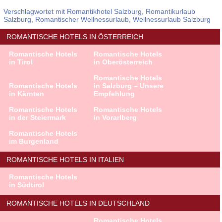
Verschlagwortet mit
Romantikhotel Salzburg
,
Romantikurlaub
Salzburg
,
Romantischer Wellnessurlaub
,
Wellnessurlaub Salzburg
ROMANTISCHE HOTELS IN ÖSTERREICH
Romantische Hotels
Romantische Hotels
in Tirol
in Oberösterreich
Romantische Hotels
Romantische Hotels
in Salzburg – Unsere
in Kärnten
Empfehlung
Romantische Hotels
Romantische Hotels
in der Steiermark
in Vorarlberg
Romantische Hotels
im Burgenland
ROMANTISCHE HOTELS IN ITALIEN
Romantische Hotels
in Südtirol
ROMANTISCHE HOTELS IN DEUTSCHLAND
Romantische Hotels